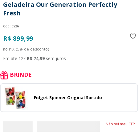
Geladeira Our Generation Perfectly
9
º
guerreiras kpop
Fresh
10
º
bluey
:
0526
R$
899
,
99
no PIX (5% de desconto)
Em até
12
x
R$
74
,
99
sem juros
BRINDE
Fidget Spinner Original Sortido
Não sei meu CEP