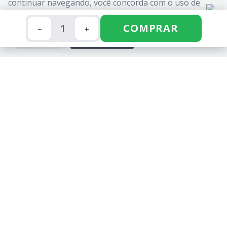
continuar navegando, você concorda com o uso de
INSTITUCIONAL
cookies. Saiba mais em nossa
Política de Cookies
.
COMPRAR
－
＋
MÍDIAS SOCIAIS
FECHAR
ACEITAR