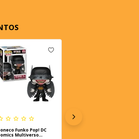
NTOS
oneco Funko Pop! DC
omics Multiverso