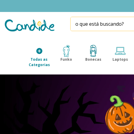
o que está buscando?
TERMOS MAIS BUSCADOS
1
º
fill the fridge
2
º
homem aranha
Todas as 
Funko
Bonecas
Laptops
3
º
mini brands
Categorias
4
º
funko
5
º
five nights at freddy s
6
º
our generation
7
º
x-shot red
8
º
funko pop
9
º
guerreiras kpop