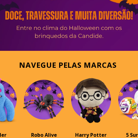
NAVEGUE PELAS MARCAS
ler
Robo Alive
Harry Potter
5 Su