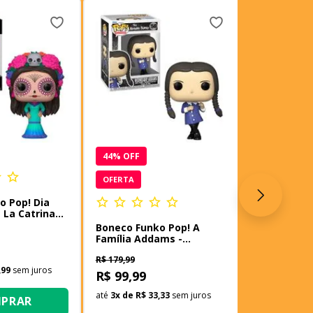
17
% OFF
OFERTA
Boneco Funk
Nights at F
Ruined Rox
R$ 179,99
R$ 149,99
44
% OFF
até
5
x de
R$ 2
OFERTA
o Pop! Dia
CO
 La Catrina
Boneco Funko Pop! A
Família Addams -
Wandinha Dançando
R$ 179,99
,99
sem juros
R$ 99,99
até
3
x de
R$ 33,33
sem juros
PRAR