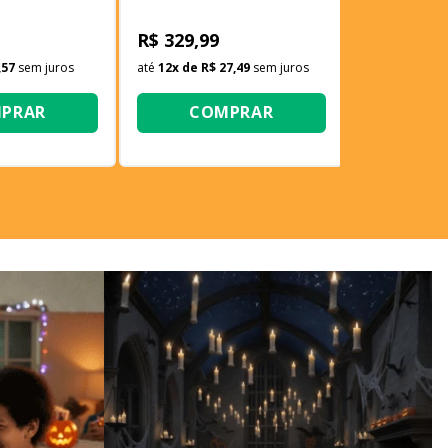
a com Chapéu
Robot - Rosa
R$ 329,99
,57
sem juros
até
12
x de
R$ 27,49
sem juros
PRAR
COMPRAR