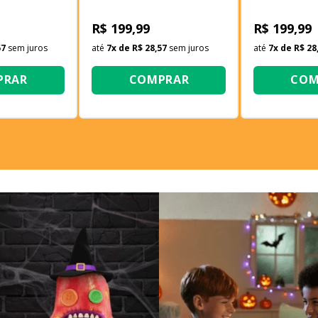
ada
Leveling Sung II-Hwan
Man Pochit
de Sol
R$ 199,99
R$ 199,99
57
sem juros
até
7
x de
R$ 28,57
sem juros
até
7
x de
R$ 28
PRAR
COMPRAR
COM