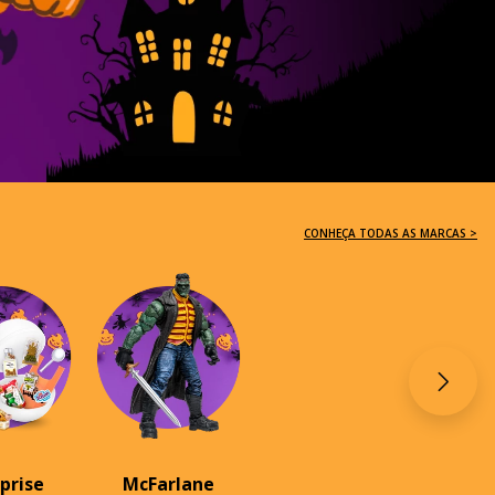
CONHEÇA TODAS AS MARCAS >
rprise
McFarlane