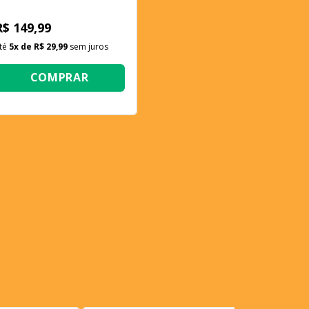
ombrio - Batman que Ri
R$ 149,99
té
5
x de
R$ 29,99
sem juros
COMPRAR