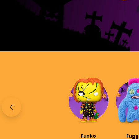
10
º
bluey
Funko
Fugg