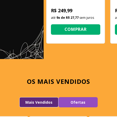
S
R$ 249,99
até
9
x de
R$ 27,77
sem juros
a
COMPRAR
OS MAIS VENDIDOS
Mais Vendidos
Ofertas