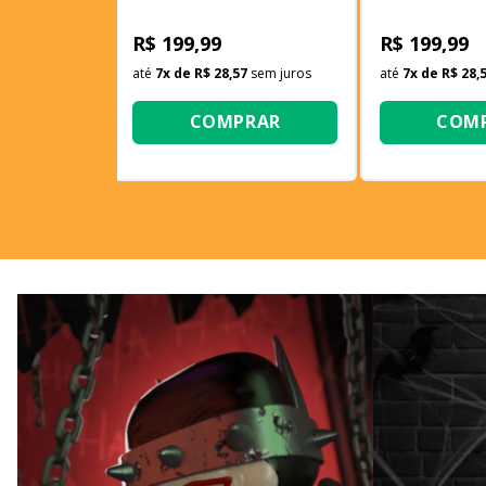
Doflamingo (Flocado)
Loki com Esp
R$ 199,99
R$ 199,99
até
7
x de
R$ 28,57
sem juros
até
7
x de
R$ 28,
COMPRAR
COM