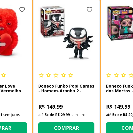
er Love
Boneco Funko Pop! Games
Boneco Funk
 Vermelho
- Homem-Aranha 2 -
dos Mortos -
Venom
(Azul)
R$ 149,99
R$ 149,99
71
sem juros
até
5
x de
R$ 29,99
sem juros
até
5
x de
R$ 29
PRAR
COMPRAR
COM