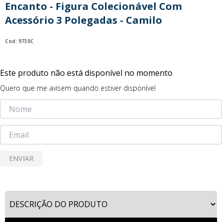
Encanto - Figura Colecionável Com
9
º
guerreiras kpop
Acessório 3 Polegadas - Camilo
10
º
bluey
:
9730C
Este produto não está disponível no momento
Quero que me avisem quando estiver disponível
ENVIAR