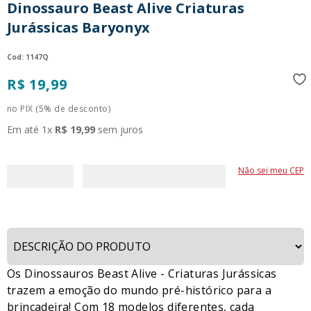
Dinossauro Beast Alive Criaturas
9
º
guerreiras kpop
Jurássicas Baryonyx
10
º
bluey
:
1147Q
R$
19
,
99
no PIX (5% de desconto)
Em até
1
x
R$
19
,
99
sem juros
Não sei meu CEP
Os Dinossauros Beast Alive - Criaturas Jurássicas
trazem a emoção do mundo pré-histórico para a
brincadeira! Com 18 modelos diferentes, cada