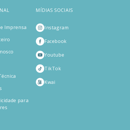
ONAL
MÍDIAS SOCIAIS
de Imprensa
Instagram
ceiro
Facebook
onosco
Youtube
TikTok
Técnica
Kwai
s
icidade para
ores