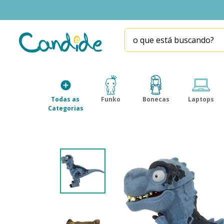
o que está buscando?
TERMOS MAIS BUSCADOS
1
º
fill the fridge
2
º
homem aranha
Todas as 
Funko
Bonecas
Laptops
3
º
mini brands
Categorias
4
º
funko
5
º
five nights at freddy s
6
º
our generation
7
º
x-shot red
8
º
funko pop
9
º
guerreiras kpop