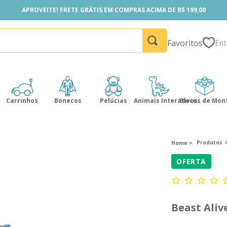
APROVEITE! FRETE GRÁTIS EM COMPRAS ACIMA DE R$ 199,00
APROVEITE! FRETE GRÁTIS EM COMPRAS ACIMA DE R$ 199,00
Favoritos
Carrinhos
Bonecos
Pelúcias
Animais Interativos
Blocos de Mon
Produtos
OFERTA
Beast Aliv