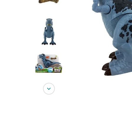
10
º
bluey