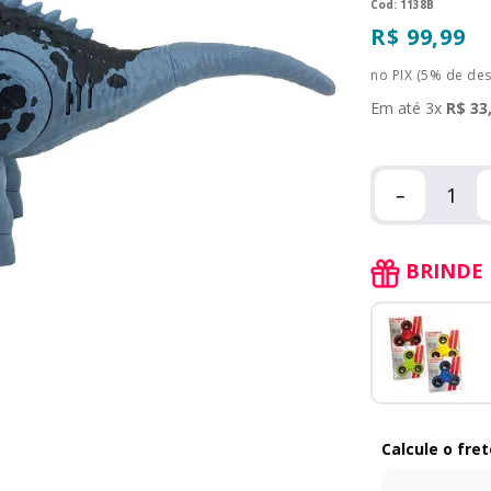
:
1138B
R$
99
,
99
no PIX (5% de de
Em até
3
x
R$
33
－
BRINDE