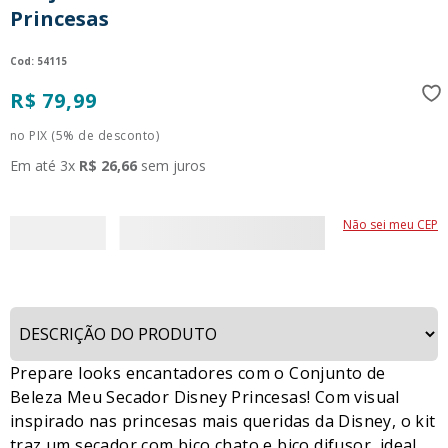
Princesas
9
º
guerreiras kpop
10
º
bluey
:
54115
R$
79
,
99
no PIX (5% de desconto)
Em até
3
x
R$
26
,
66
sem juros
Não sei meu CEP
Prepare looks encantadores com o Conjunto de
Beleza Meu Secador Disney Princesas! Com visual
inspirado nas princesas mais queridas da Disney, o kit
traz um secador com bico chato e bico difusor, ideal