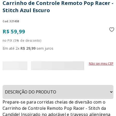
Carrinho de Controle Remoto Pop Racer -
9
º
guerreiras kpop
Stitch Azul Escuro
10
º
bluey
:
32145B
R$
59
,
99
no PIX (5% de desconto)
Em até
2
x
R$
29
,
99
sem juros
Não sei meu CEP
Prepare-se para corridas cheias de diversão com o
Carrinho de Controle Remoto Pop Racer - Stitch da
Candide! Inspirado no adorável e travesso alienígena