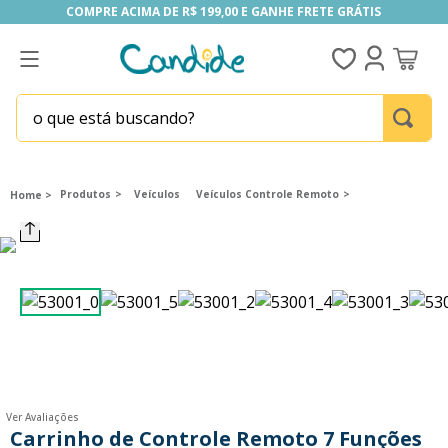
COMPRE ACIMA DE R$ 199,00 E GANHE FRETE GRÁTIS
COMPRE ACIMA DE R$ 199,00 E GANHE FRETE GRÁTIS
o que está buscando?
TERMOS MAIS BUSCADOS
1
º
fill the fridge
Produtos
Veículos
Veículos Controle Remoto
2
º
homem aranha
3
º
mini brands
4
º
funko
5
º
five nights at freddy s
6
º
our generation
7
º
x-shot red
Ver Avaliações
8
º
funko pop
Carrinho de Controle Remoto 7 Funções