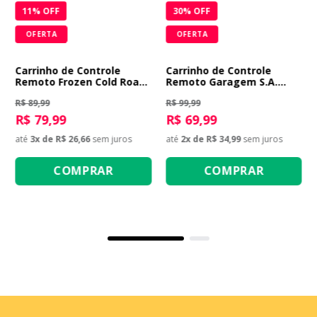
11
% OFF
30
% OFF
OFERTA
OFERTA
Carrinho de Controle
Carrinho de Controle
Remoto Frozen Cold Road
Remoto Garagem S.A.
- Azul
Detonator - Amarelo
R$ 89,99
R$ 99,99
R$ 79,99
R$ 69,99
até
3
x de
R$ 26,66
sem juros
até
2
x de
R$ 34,99
sem juros
COMPRAR
COMPRAR