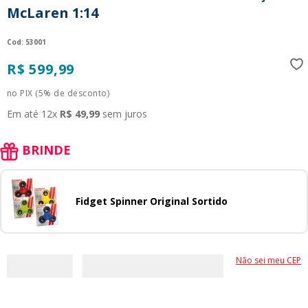
McLaren 1:14
9
º
guerreiras kpop
10
º
bluey
:
53001
R$
599
,
99
no PIX (5% de desconto)
Em até
12
x
R$
49
,
99
sem juros
BRINDE
Fidget Spinner Original Sortido
Não sei meu CEP