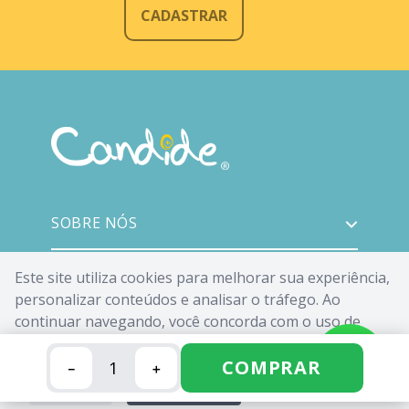
CADASTRAR
SOBRE NÓS
ATENDIMENTO
Este site utiliza cookies para melhorar sua experiência,
personalizar conteúdos e analisar o tráfego. Ao
continuar navegando, você concorda com o uso de
INSTITUCIONAL
cookies. Saiba mais em nossa
Política de Cookies
.
COMPRAR
－
＋
MÍDIAS SOCIAIS
FECHAR
ACEITAR