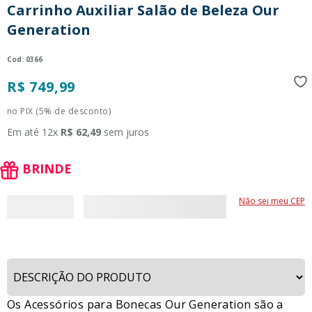
Carrinho Auxiliar Salão de Beleza Our
9
º
guerreiras kpop
Generation
10
º
bluey
:
0366
R$
749
,
99
no PIX (5% de desconto)
Em até
12
x
R$
62
,
49
sem juros
BRINDE
Não sei meu CEP
Os Acessórios para Bonecas Our Generation são a