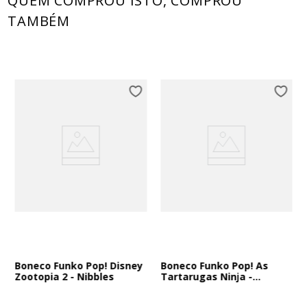
QUEM COMPROU ISTO, COMPROU
TAMBÉM
Boneco Funko Pop! Disney
Boneco Funko Pop! As
Zootopia 2 - Nibbles
Tartarugas Ninja -
Michelangelo com
Nunchakus de Salsicha