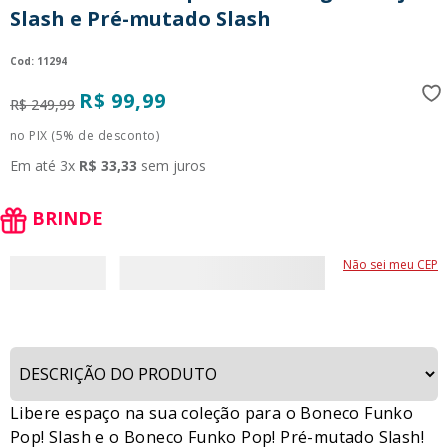
Slash e Pré-mutado Slash
9
º
guerreiras kpop
10
º
bluey
:
11294
R$
99
,
99
R$
249
,
99
no PIX (5% de desconto)
Em até
3
x
R$
33
,
33
sem juros
BRINDE
Não sei meu CEP
Libere espaço na sua coleção para o Boneco Funko
Pop! Slash e o Boneco Funko Pop! Pré-mutado Slash!