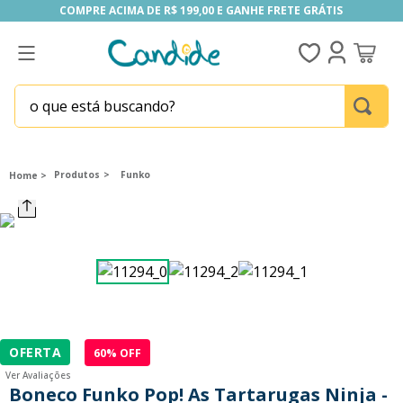
COMPRE ACIMA DE R$ 199,00 E GANHE FRETE GRÁTIS
COMPRE ACIMA DE R$ 199,00 E GANHE FRETE GRÁTIS
o que está buscando?
TERMOS MAIS BUSCADOS
1
º
fill the fridge
Produtos
Funko
2
º
homem aranha
3
º
mini brands
4
º
funko
5
º
five nights at freddy s
6
º
x-shot red
OFERTA
60
% OFF
7
º
our generation
Ver Avaliações
8
º
funko pop
Boneco Funko Pop! As Tartarugas Ninja -