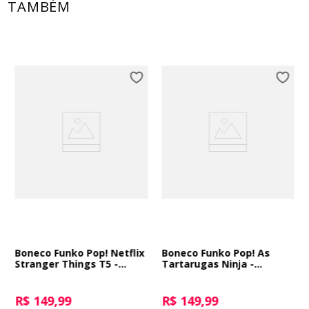
TAMBÉM
Boneco Funko Pop! Netflix
Boneco Funko Pop! As
Stranger Things T5 -
Tartarugas Ninja -
Dustin Henderson
Michelangelo com
Nunchakus de Salsicha
R$ 149,99
R$ 149,99