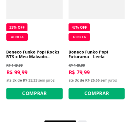
33
% OFF
47
% OFF
OFERTA
OFERTA
Boneco Funko Pop! Rocks
Boneco Funko Pop!
BTS x Meu Malvado
Futurama - Leela
Favorito 4 - Jung Kook
R$ 149,99
R$ 149,99
R$ 99,99
R$ 79,99
até
3
x de
R$ 33,33
sem juros
até
3
x de
R$ 26,66
sem juros
COMPRAR
COMPRAR