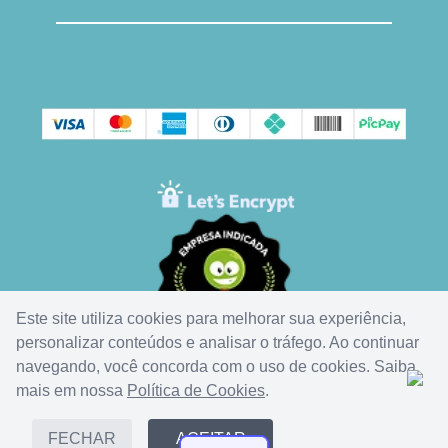
Este site utiliza cookies para melhorar sua experiência,
personalizar conteúdos e analisar o tráfego. Ao continuar
navegando, você concorda com o uso de cookies. Saiba
mais em nossa
Política de Cookies
.
FECHAR
ACEITAR