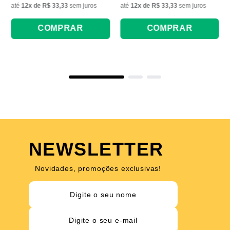
até
12
x de
R$ 33,33
sem juros
até
12
x de
R$ 33,33
sem juros
COMPRAR
COMPRAR
NEWSLETTER
Novidades, promoções exclusivas!