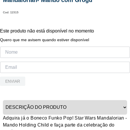
Mandalorian- Mando com Grogu
9
º
guerreiras kpop
:
11515
10
º
bluey
Este produto não está disponível no momento
Quero que me avisem quando estiver disponível
ENVIAR
Adquira já o Boneco Funko Pop! Star Wars Mandalorian -
Mando Holding Child e faça parte da celebração do