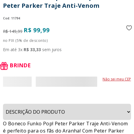
Peter Parker Traje Anti-Venom
9
º
guerreiras kpop
10
º
bluey
:
11794
R$
99
,
99
R$
149
,
99
no PIX (5% de desconto)
Em até
3
x
R$
33
,
33
sem juros
BRINDE
Não sei meu CEP
O Boneco Funko Pop! Peter Parker Traje Anti-Venom
é perfeito para os fãs do Aranha! Com Peter Parker