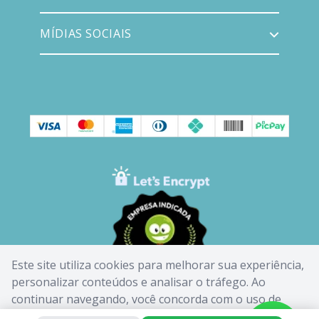
MÍDIAS SOCIAIS
Este site utiliza cookies para melhorar sua experiência,
personalizar conteúdos e analisar o tráfego. Ao
continuar navegando, você concorda com o uso de
cookies. Saiba mais em nossa
Política de Cookies
.