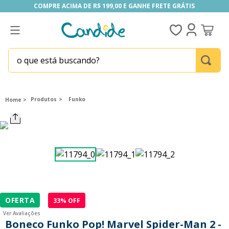
COMPRE ACIMA DE R$ 199,00 E GANHE FRETE GRÁTIS
COMPRE ACIMA DE R$ 199,00 E GANHE FRETE GRÁTIS
o que está buscando?
TERMOS MAIS BUSCADOS
1
º
homem aranha
Produtos
Funko
2
º
fill the fridge
3
º
mini brands
4
º
funko
5
º
our generation
6
º
x-shot red
OFERTA
33
% OFF
7
º
five nights at freddy s
Ver Avaliações
8
º
funko pop
Boneco Funko Pop! Marvel Spider-Man 2 -