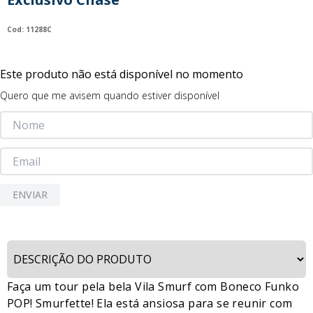
9
º
guerreiras kpop
:
11288C
10
º
bluey
Este produto não está disponível no momento
Quero que me avisem quando estiver disponível
ENVIAR
Faça um tour pela bela Vila Smurf com Boneco Funko
POP! Smurfette! Ela está ansiosa para se reunir com