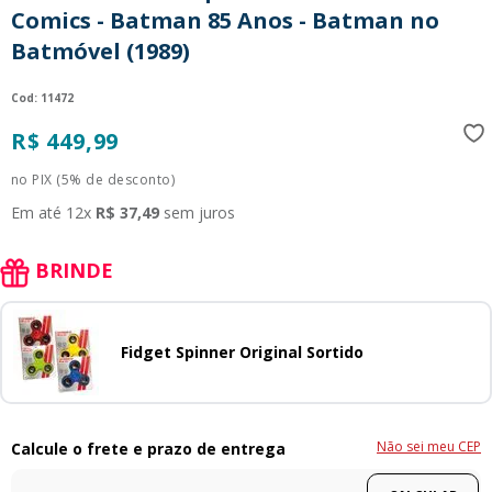
Comics - Batman 85 Anos - Batman no
9
º
guerreiras kpop
Batmóvel (1989)
10
º
bluey
:
11472
R$
449
,
99
no PIX (5% de desconto)
Em até
12
x
R$
37
,
49
sem juros
BRINDE
Fidget Spinner Original Sortido
Não sei meu CEP