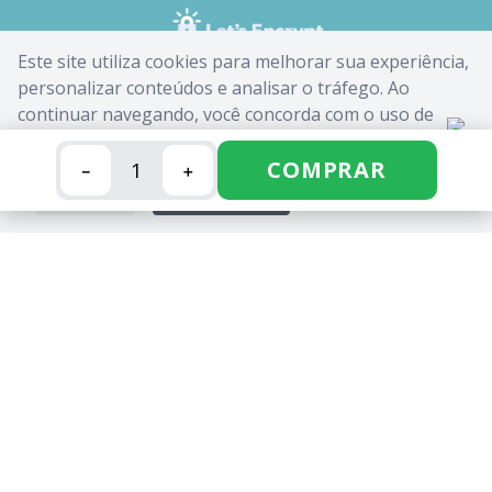
Este site utiliza cookies para melhorar sua experiência,
personalizar conteúdos e analisar o tráfego. Ao
continuar navegando, você concorda com o uso de
cookies. Saiba mais em nossa
Política de Cookies
.
COMPRAR
－
＋
FECHAR
ACEITAR
CANDIDE INDUSTRIA E COMERCIO LIMITADA - CNPJ:
62.434.436/0017-03