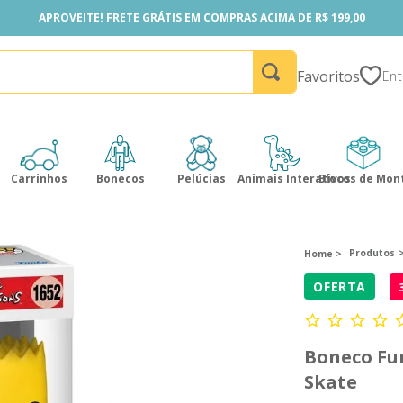
APROVEITE! FRETE GRÁTIS EM COMPRAS ACIMA DE R$ 199,00
APROVEITE! FRETE GRÁTIS EM COMPRAS ACIMA DE R$ 199,00
Favoritos
Carrinhos
Bonecos
Pelúcias
Animais Interativos
Blocos de Mon
Produtos
OFERTA
Boneco Fu
Skate