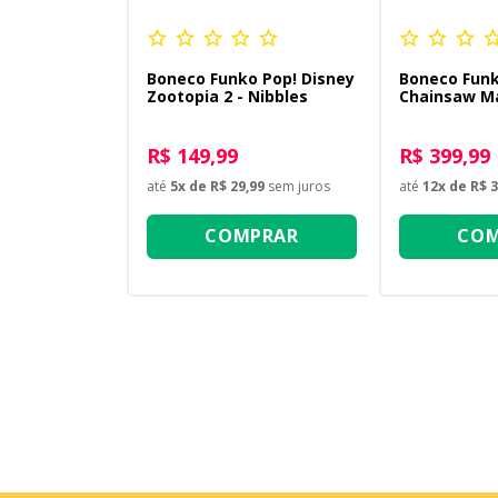
Boneco Funko Pop! Disney
Boneco Funk
Zootopia 2 - Nibbles
Chainsaw M
Man
R$ 149,99
R$ 399,99
até
5
x de
R$ 29,99
sem juros
até
12
x de
R$ 3
COMPRAR
COM