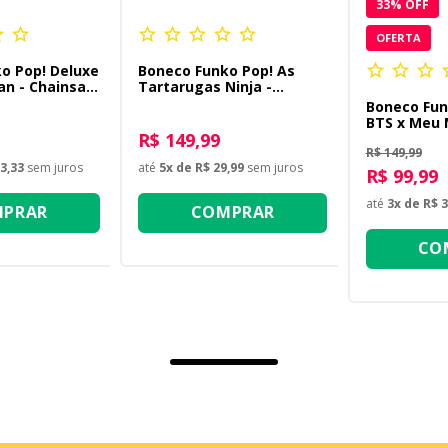
33
% OFF
OFERTA
o Pop! Deluxe
Boneco Funko Pop! As
an - Chainsaw
Tartarugas Ninja -
Michelangelo com
Boneco Fun
Nunchakus de Salsicha
BTS x Meu 
R$ 149,99
Favorito 4 
R$ 149,99
3,33
sem juros
até
5
x de
R$ 29,99
sem juros
R$ 99,99
até
3
x de
R$ 3
PRAR
COMPRAR
CO