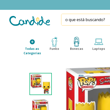
o que está buscando?
TERMOS MAIS BUSCADOS
1
º
fill the fridge
2
º
homem aranha
Todas as 
Funko
Bonecas
Laptops
3
º
mini brands
Categorias
4
º
funko
5
º
five nights at freddy s
6
º
x-shot red
7
º
our generation
8
º
funko pop
9
º
guerreiras kpop