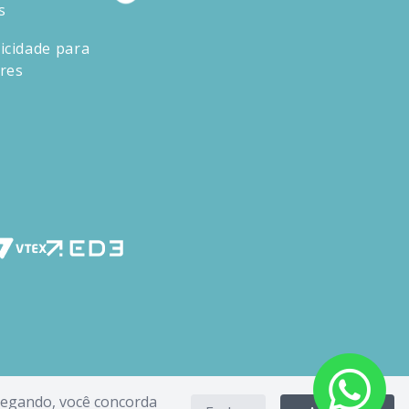
s
icidade para
ores
avegando, você concorda