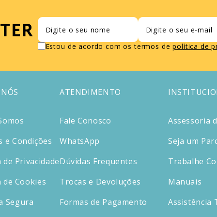
TER
Estou de acordo com os termos de
política de 
 NÓS
ATENDIMENTO
INSTITUCI
Somos
Fale Conosco
Assessoria 
 e Condições
WhatsApp
Seja um Par
a de Privacidade
Dúvidas Frequentes
Trabalhe C
a de Cookies
Trocas e Devoluções
Manuais
a Segura
Formas de Pagamento
Assistência 