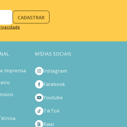
CADASTRAR
privacidade
ONAL
MÍDIAS SOCIAIS
de Imprensa
Instagram
ceiro
Facebook
onosco
Youtube
TikTok
Técnica
Kwai