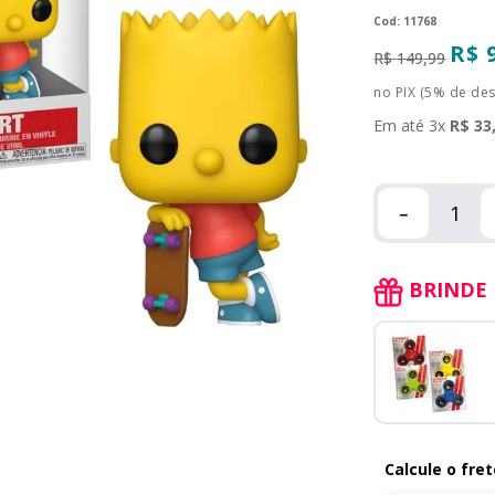
:
11768
R$
R$
149
,
99
no PIX (5% de de
Em até
3
x
R$
33
－
BRINDE