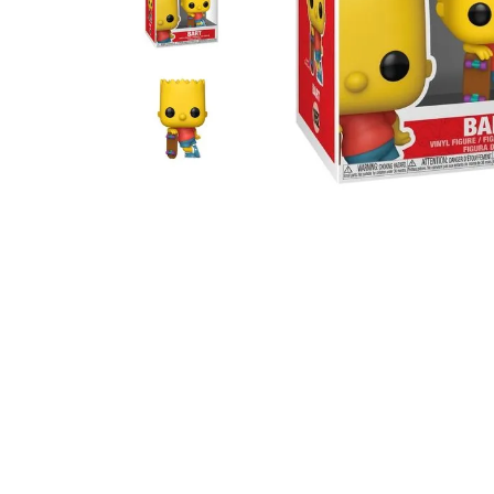
10
º
bluey