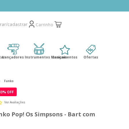
tar
Lançadores
Instrumentos Musicais
Lançamentos
Ofertas
Funko
33
% OFF
Ver Avaliações
nko Pop! Os Simpsons - Bart com