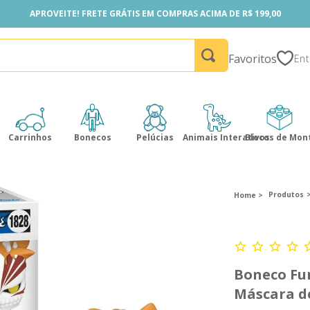
APROVEITE! FRETE GRÁTIS EM COMPRAS ACIMA DE R$ 199,00
APROVEITE! FRETE GRÁTIS EM COMPRAS ACIMA DE R$ 199,00
Favoritos
Carrinhos
Bonecos
Pelúcias
Animais Interativos
Blocos de Mon
Produtos
Boneco Fun
Máscara d