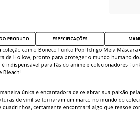
 DO PRODUTO
ESPECIFICAÇÕES
MAN
a coleção com o Boneco Funko Pop! Ichigo Meia Máscara d
ara de Hollow, pronto para proteger o mundo humano do
il é indispensável para fãs do anime e colecionadores Fun
 Bleach!
eira única e encantadora de celebrar sua paixão pela c
aturas de vinil se tornaram um marco no mundo do cole
e quadrinhos, certamente encontrará algo que ressoe com