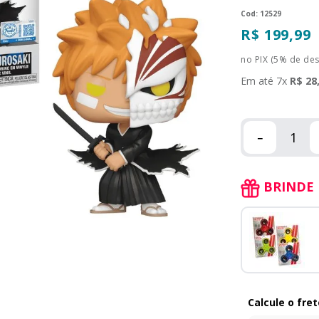
:
12529
R$
199
,
99
no PIX (5% de de
Em até
7
x
R$
28
－
BRINDE