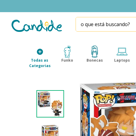
o que está buscando?
TERMOS MAIS BUSCADOS
1
º
homem aranha
2
º
fill the fridge
Todas as 
Funko
Bonecas
Laptops
3
º
mini brands
Categorias
4
º
funko
5
º
our generation
6
º
x-shot red
7
º
five nights at freddy s
8
º
funko pop
9
º
guerreiras kpop