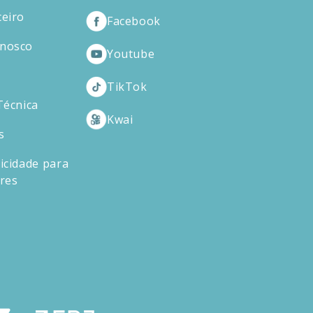
ceiro
Facebook
onosco
Youtube
TikTok
Técnica
Kwai
s
icidade para
ores