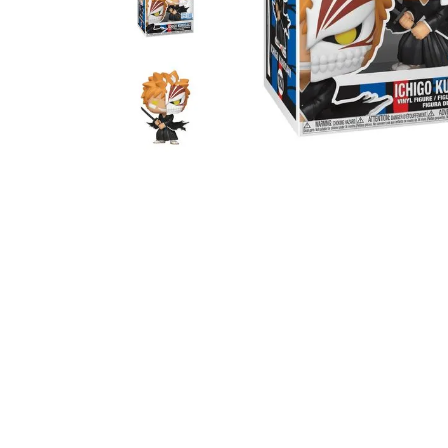
10
º
bluey