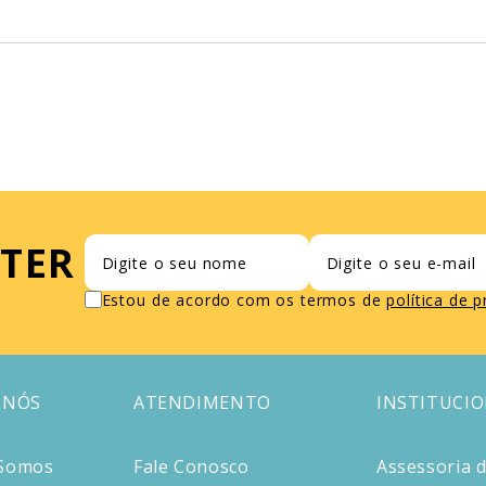
TER
Estou de acordo com os termos de
política de 
 NÓS
ATENDIMENTO
INSTITUCI
Somos
Fale Conosco
Assessoria 