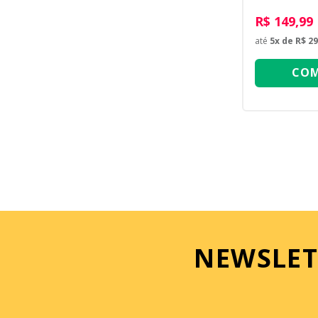
R$ 149,99
até
5
x de
R$ 29
COM
NEWSLET