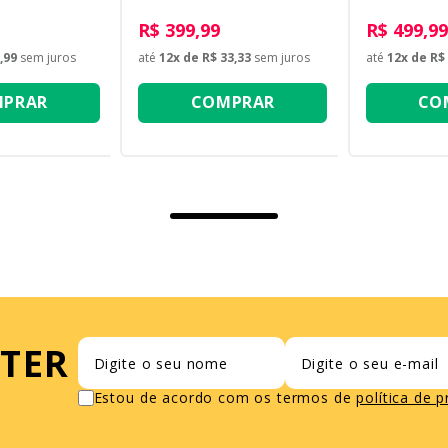
R$ 399,99
R$ 499,99
,99
sem juros
até
12
x de
R$ 33,33
sem juros
até
12
x de
R$ 
PRAR
COMPRAR
CO
TER
Estou de acordo com os termos de
política de 