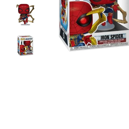
10
º
bluey