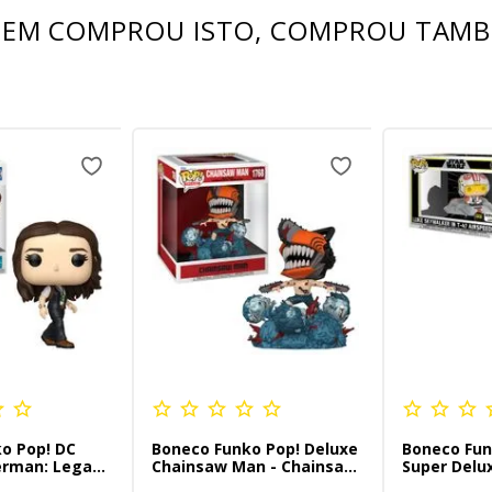
EM COMPROU ISTO, COMPROU TAM
o Pop! DC
Boneco Funko Pop! Deluxe
Boneco Fun
erman: Legacy
Chainsaw Man - Chainsaw
Super Delux
Man
Luke Skywa