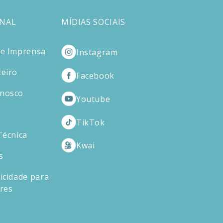
ONAL
MÍDIAS SOCIAIS
de Imprensa
Instagram
ceiro
Facebook
onosco
Youtube
TikTok
Técnica
Kwai
s
icidade para
ores