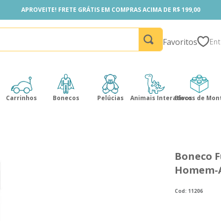
APROVEITE! FRETE GRÁTIS EM COMPRAS ACIMA DE R$ 199,00
APROVEITE! FRETE GRÁTIS EM COMPRAS ACIMA DE R$ 199,00
Favoritos
Carrinhos
Bonecos
Pelúcias
Animais Interativos
Blocos de Mon
Boneco F
Homem-A
:
11206