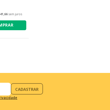
41,66
sem juros
MPRAR
CADASTRAR
privacidade