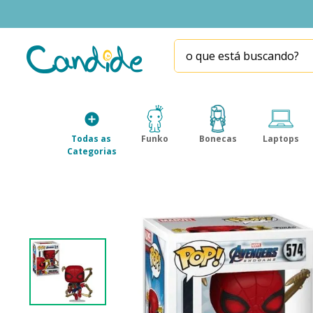
o que está buscando?
TERMOS MAIS BUSCADOS
1
º
fill the fridge
2
º
homem aranha
Todas as 
Funko
Bonecas
Laptops
3
º
mini brands
Categorias
4
º
funko
5
º
five nights at freddy s
6
º
x-shot red
7
º
our generation
8
º
funko pop
9
º
guerreiras kpop