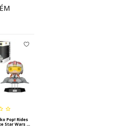
BÉM
ko Pop! Rides
e Star Wars -
lker no T-47