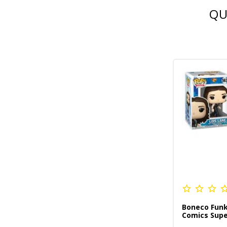
QU
Boneco Funk
Comics Sup
- Louis Lane