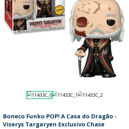
9
º
guerreiras kpop
10
º
bluey
Boneco Funko POP! A Casa do Dragão -
Viserys Targaryen Exclusivo Chase