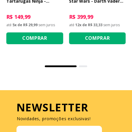
Tartarugas Ninja -
Star Wars - Darth Vader
Michelangelo com
no Caça TIE Avançado x1
Nunchakus de Salsicha
R$ 149,99
R$ 399,99
até
5
x de
R$ 29,99
sem juros
até
12
x de
R$ 33,33
sem juros
COMPRAR
COMPRAR
NEWSLETTER
Novidades, promoções exclusivas!