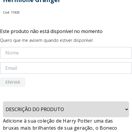
9
º
guerreiras kpop
:
11023
10
º
bluey
Este produto não está disponível no momento
Quero que me avisem quando estiver disponível
ENVIAR
Adicione à sua coleção de Harry Potter uma das
bruxas mais brilhantes de sua geração, o Boneco