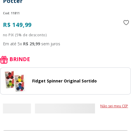
Potter
:
11811
R$
149
,
99
no PIX (5% de desconto)
Em até
5
x
R$
29
,
99
sem juros
BRINDE
Fidget Spinner Original Sortido
Não sei meu CEP