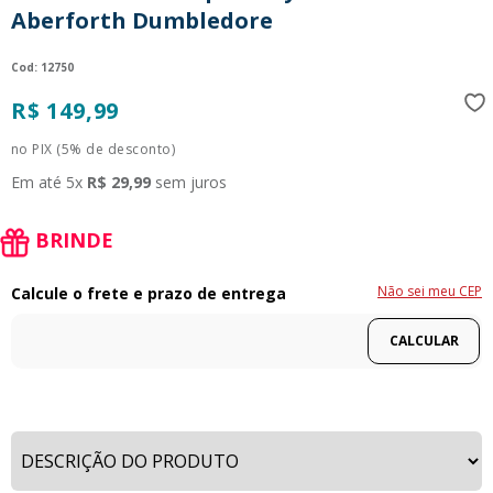
Aberforth Dumbledore
9
º
guerreiras kpop
10
º
bluey
:
12750
R$
149
,
99
no PIX (5% de desconto)
Em até
5
x
R$
29
,
99
sem juros
BRINDE
Não sei meu CEP