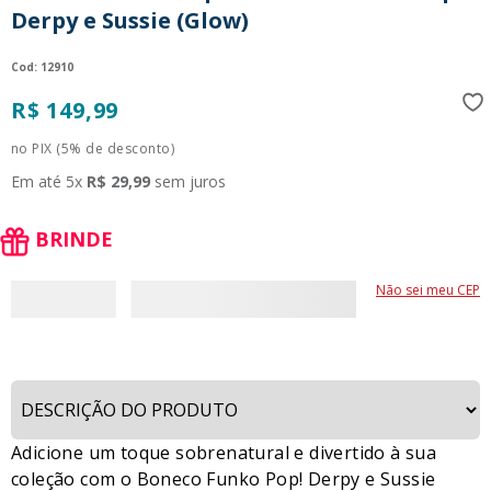
Derpy e Sussie (Glow)
9
º
guerreiras kpop
10
º
bluey
:
12910
R$
149
,
99
no PIX (5% de desconto)
Em até
5
x
R$
29
,
99
sem juros
BRINDE
Não sei meu CEP
Adicione um toque sobrenatural e divertido à sua
coleção com o Boneco Funko Pop! Derpy e Sussie