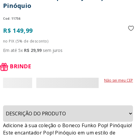
Pinóquio
9
º
guerreiras kpop
10
º
bluey
:
11756
R$
149
,
99
no PIX (5% de desconto)
Em até
5
x
R$
29
,
99
sem juros
BRINDE
Não sei meu CEP
Adicione à sua coleção o Boneco Funko Pop! Pinóquio!
Este encantador Pop! Pinóquio em um estilo de