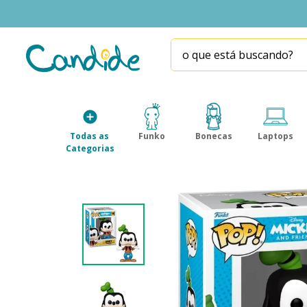
o que está buscando?
TERMOS MAIS BUSCADOS
1
º
fill the fridge
2
º
homem aranha
Todas as 
Funko
Bonecas
Laptops
3
º
mini brands
Categorias
4
º
funko
5
º
five nights at freddy s
6
º
x-shot red
7
º
our generation
8
º
funko pop
9
º
guerreiras kpop