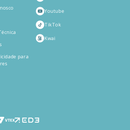
onosco
Youtube
TikTok
Técnica
Kwai
s
icidade para
ores