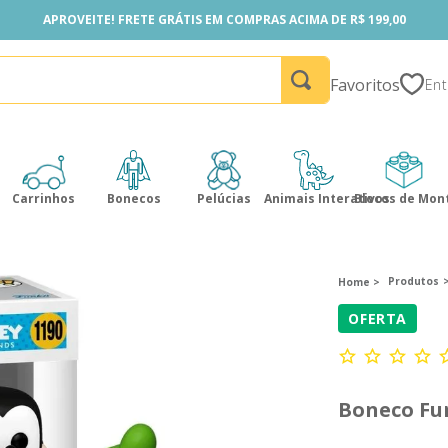
APROVEITE! FRETE GRÁTIS EM COMPRAS ACIMA DE R$ 199,00
APROVEITE! FRETE GRÁTIS EM COMPRAS ACIMA DE R$ 199,00
Favoritos
Carrinhos
Bonecos
Pelúcias
Animais Interativos
Blocos de Mon
Produtos
OFERTA
Boneco Fun