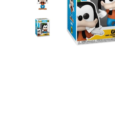
10
º
bluey