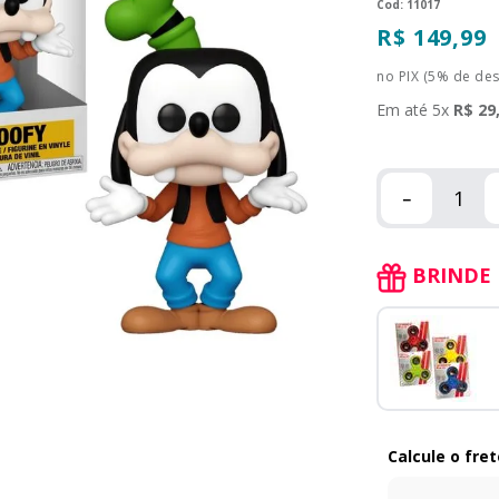
:
11017
R$
149
,
99
no PIX (5% de de
Em até
5
x
R$
29
－
BRINDE