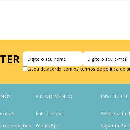
TER
Estou de acordo com os termos de
política de 
 NÓS
ATENDIMENTO
INSTITUCI
Somos
Fale Conosco
Assessoria 
 e Condições
WhatsApp
Seja um Par