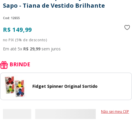
Sapo - Tiana de Vestido Brilhante
9
º
guerreiras kpop
10
º
bluey
:
12655
R$
149
,
99
no PIX (5% de desconto)
Em até
5
x
R$
29
,
99
sem juros
BRINDE
Fidget Spinner Original Sortido
Não sei meu CEP