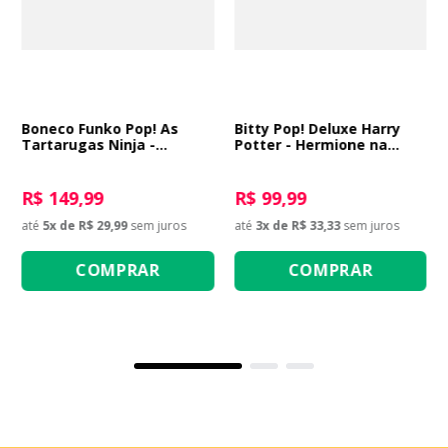
Boneco Funko Pop! As
Bitty Pop! Deluxe Harry
Tartarugas Ninja -
Potter - Hermione na
Michelangelo com
Floreios e Borrões
Nunchakus de Salsicha
R$ 149,99
R$ 99,99
até
5
x de
R$ 29,99
sem juros
até
3
x de
R$ 33,33
sem juros
COMPRAR
COMPRAR