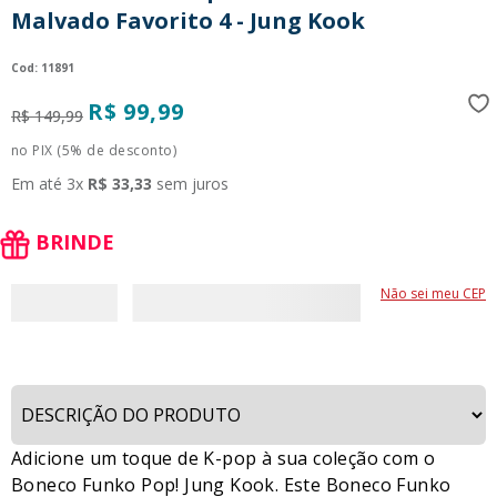
Malvado Favorito 4 - Jung Kook
9
º
guerreiras kpop
10
º
bluey
:
11891
R$
99
,
99
R$
149
,
99
no PIX (5% de desconto)
Em até
3
x
R$
33
,
33
sem juros
BRINDE
Não sei meu CEP
Adicione um toque de K-pop à sua coleção com o
Boneco Funko Pop! Jung Kook. Este Boneco Funko