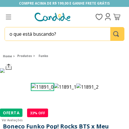
COMPRE ACIMA DE R$ 199,00 E GANHE FRETE GRÁTIS
COMPRE ACIMA DE R$ 199,00 E GANHE FRETE GRÁTIS
o que está buscando?
TERMOS MAIS BUSCADOS
1
º
homem aranha
Produtos
Funko
2
º
fill the fridge
3
º
mini brands
4
º
funko
5
º
our generation
6
º
x-shot red
OFERTA
33
% OFF
7
º
five nights at freddy s
Ver Avaliações
8
º
funko pop
Boneco Funko Pop! Rocks BTS x Meu