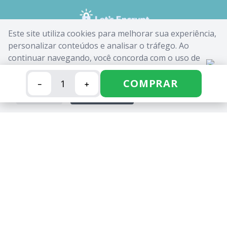
Este site utiliza cookies para melhorar sua experiência,
personalizar conteúdos e analisar o tráfego. Ao
continuar navegando, você concorda com o uso de
cookies. Saiba mais em nossa
Política de Cookies
.
COMPRAR
－
＋
FECHAR
ACEITAR
CANDIDE INDUSTRIA E COMERCIO LIMITADA - CNPJ:
62.434.436/0017-03