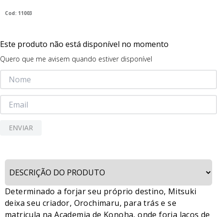
9
º
guerreiras kpop
:
11003
10
º
bluey
Este produto não está disponível no momento
Quero que me avisem quando estiver disponível
ENVIAR
Determinado a forjar seu próprio destino, Mitsuki
deixa seu criador, Orochimaru, para trás e se
matricula na Academia de Konoha, onde forja laços de