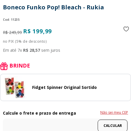
9
º
guerreiras kpop
Boneco Funko Pop! Bleach - Rukia
10
º
bluey
:
11235
R$
199
,
99
R$
249
,
99
no PIX (5% de desconto)
Em até
7
x
R$
28
,
57
sem juros
BRINDE
Fidget Spinner Original Sortido
Não sei meu CEP