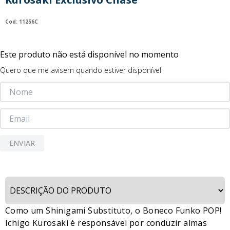
9
º
guerreiras kpop
:
11256C
10
º
bluey
Este produto não está disponível no momento
Quero que me avisem quando estiver disponível
ENVIAR
Como um Shinigami Substituto, o Boneco Funko POP!
Ichigo Kurosaki é responsável por conduzir almas