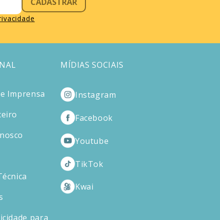
CADASTRAR
privacidade
ONAL
MÍDIAS SOCIAIS
de Imprensa
Instagram
ceiro
Facebook
onosco
Youtube
TikTok
Técnica
Kwai
s
icidade para