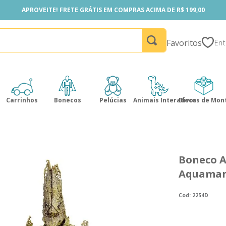
APROVEITE! FRETE GRÁTIS EM COMPRAS ACIMA DE R$ 199,00
APROVEITE! FRETE GRÁTIS EM COMPRAS ACIMA DE R$ 199,00
Favoritos
Carrinhos
Bonecos
Pelúcias
Animais Interativos
Blocos de Mon
Boneco A
Aquaman 
:
2254D