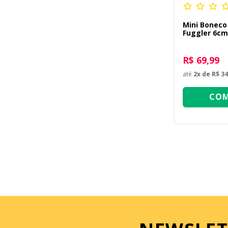
Mini Boneco
Fuggler 6cm
Squirrel Cin
R$ 69,99
até
2
x de
R$ 34
COM