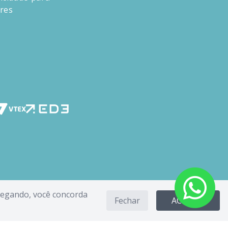
ores
avegando, você concorda
Fechar
ACEITAR