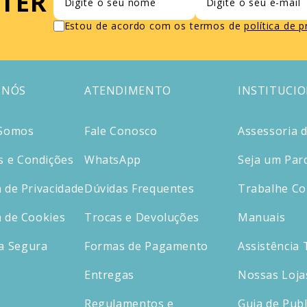
TER
Estou de acordo com os termos de
política de 
 NÓS
ATENDIMENTO
INSTITUCI
Somos
Fale Conosco
Assessoria 
 e Condições
WhatsApp
Seja um Par
a de Privacidade
Dúvidas Frequentes
Trabalhe C
a de Cookies
Trocas e Devoluções
Manuais
a Segura
Formas de Pagamento
Assistência 
Entregas
Nossas Loja
Regulamentos e
Guia de Publ