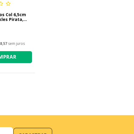
os Col 6,5cm
kles Pirata,
8,57
sem juros
MPRAR