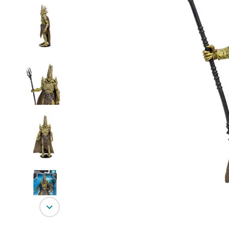
10
º
bluey