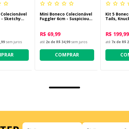
 Colecionável
Mini Boneco Colecionável
Kit 5 Bonec
 - Sketchy
Fuggler 6cm - Suspicious
Tails, Knuc
za
Fox Azul
Rose, Sonic
R$ 69,99
R$ 199,99
,99
sem juros
até
2
x de
R$ 34,99
sem juros
até
7
x de
R$ 2
PRAR
COMPRAR
CO