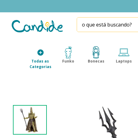
o que está buscando?
TERMOS MAIS BUSCADOS
1
º
fill the fridge
2
º
homem aranha
Todas as 
Funko
Bonecas
Laptops
3
º
mini brands
Categorias
4
º
funko
5
º
five nights at freddy s
6
º
x-shot red
7
º
our generation
8
º
funko pop
9
º
guerreiras kpop