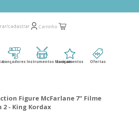
tar
Lançadores
Instrumentos Musicais
Lançamentos
Ofertas
ction Figure McFarlane 7” Filme
2 - King Kordax