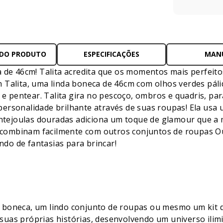
 DO PRODUTO
ESPECIFICAÇÕES
MAN
a de 46cm! Talita acredita que os momentos mais perfei
 Talita, uma linda boneca de 46cm com olhos verdes pál
 e pentear. Talita gira no pescoço, ombros e quadris, pa
personalidade brilhante através de suas roupas! Ela usa
lantejoulas douradas adiciona um toque de glamour que a
as combinam facilmente com outros conjuntos de roupas 
do de fantasias para brincar!
boneca, um lindo conjunto de roupas ou mesmo um kit de 
ar suas próprias histórias, desenvolvendo um universo ili