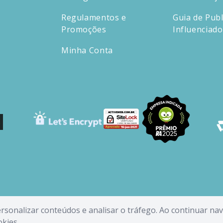
Regulamentos e
Guia de Publ
Promoções
Influenciad
Minha Conta
personalizar conteúdos e analisar o tráfego. Ao continuar n
okies
.