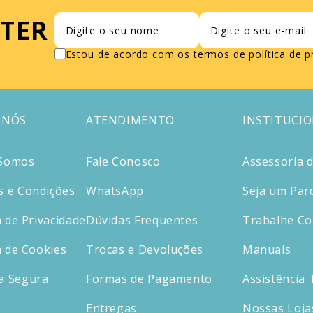
TER
Estou de acordo com os termos de
política de 
 NÓS
ATENDIMENTO
INSTITUCI
Somos
Fale Conosco
Assessoria 
 e Condições
WhatsApp
Seja um Par
a de Privacidade
Dúvidas Frequentes
Trabalhe C
a de Cookies
Trocas e Devoluções
Manuais
a Segura
Formas de Pagamento
Assistência 
Entregas
Nossas Loja