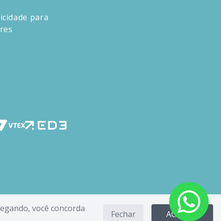
icidade para
ores
avegando, você concorda
Fechar
ACEITAR