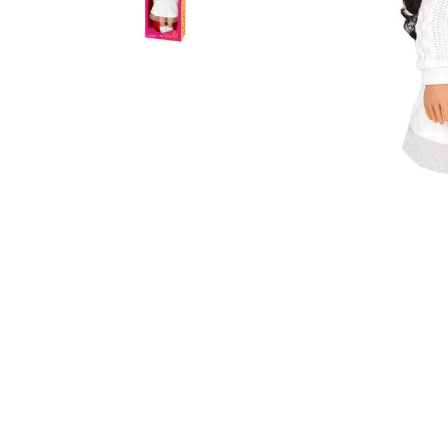
10
º
bluey