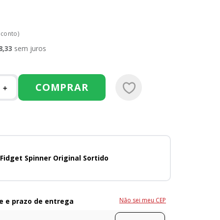
sconto)
8
,
33
sem juros
COMPRAR
＋
Fidget Spinner Original Sortido
Não sei meu CEP