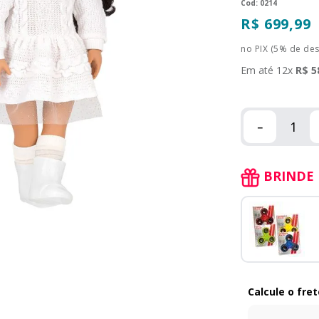
:
0214
R$
699
,
99
no PIX (5% de de
Em até
12
x
R$
5
－
BRINDE