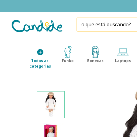
o que está buscando?
TERMOS MAIS BUSCADOS
1
º
fill the fridge
2
º
homem aranha
Todas as 
Funko
Bonecas
Laptops
3
º
mini brands
Categorias
4
º
funko
5
º
five nights at freddy s
6
º
x-shot red
7
º
our generation
8
º
funko pop
9
º
guerreiras kpop