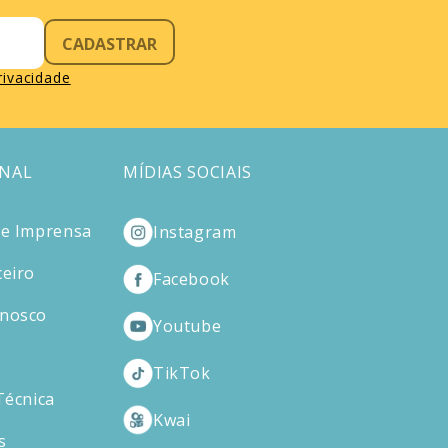
CADASTRAR
privacidade
ONAL
MÍDIAS SOCIAIS
de Imprensa
Instagram
ceiro
Facebook
onosco
Youtube
TikTok
Técnica
Kwai
s