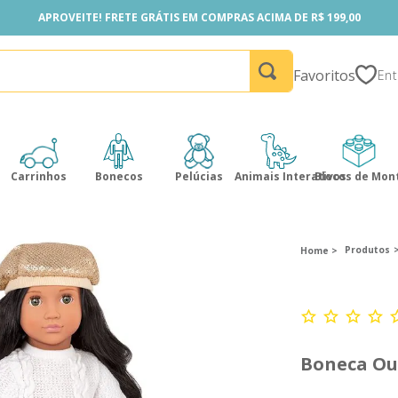
APROVEITE! FRETE GRÁTIS EM COMPRAS ACIMA DE R$ 199,00
APROVEITE! FRETE GRÁTIS EM COMPRAS ACIMA DE R$ 199,00
Favoritos
Carrinhos
Bonecos
Pelúcias
Animais Interativos
Blocos de Mon
Produtos
Boneca Ou