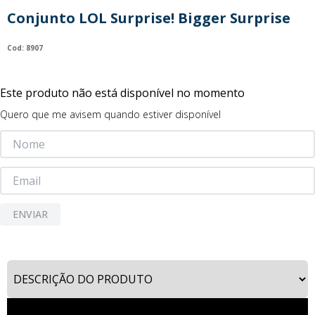
9
º
guerreiras kpop
Conjunto LOL Surprise! Bigger Surprise
10
º
bluey
:
8907
Este produto não está disponível no momento
Quero que me avisem quando estiver disponível
ENVIAR