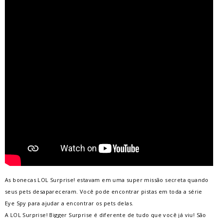
As bonecas LOL Surprise! estavam em uma super missão secreta quando
seus pets desapareceram. Você pode encontrar pistas em toda a série
Eye Spy para ajudar a encontrar os pets delas.
A LOL Surprise! Bigger Surprise é diferente de tudo que você já viu! São