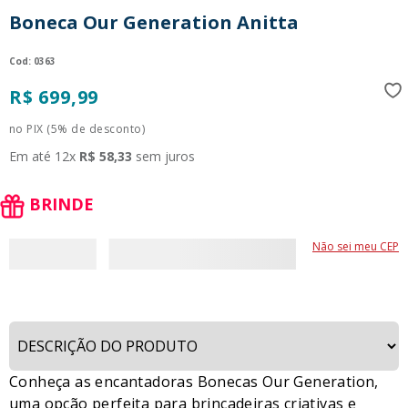
9
º
guerreiras kpop
Boneca Our Generation Anitta
10
º
bluey
:
0363
R$
699
,
99
no PIX (5% de desconto)
Em até
12
x
R$
58
,
33
sem juros
BRINDE
Não sei meu CEP
Conheça as encantadoras Bonecas Our Generation,
uma opção perfeita para brincadeiras criativas e