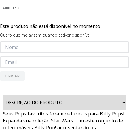
9
º
guerreiras kpop
:
11714
10
º
bluey
Este produto não está disponível no momento
Quero que me avisem quando estiver disponível
ENVIAR
Seus Pops favoritos foram reduzidos para Bitty Pops!
Expanda sua coleção Star Wars com este conjunto de
colecionáveis Bitty Pop! apresentando os