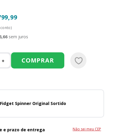
799
,
99
sconto)
6
,
66
sem juros
COMPRAR
＋
Fidget Spinner Original Sortido
Não sei meu CEP