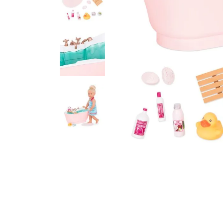
10
º
bluey