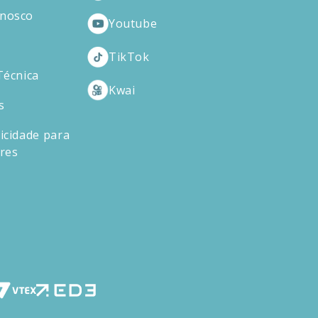
onosco
Youtube
TikTok
Técnica
Kwai
s
icidade para
ores