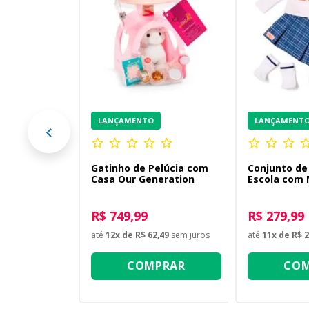
stidos para
 Dress
linha
33
sem juros
LANÇAMENTO
LANÇAMENT
PRAR
Gatinho de Pelúcia com
Conjunto de
Casa Our Generation
Escola com 
Generation
R$ 749,99
R$ 279,99
até
12
x de
R$ 62,49
sem juros
até
11
x de
R$ 2
COMPRAR
COM