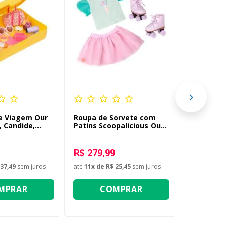
Carrinho 
Acessórios
Generatio
R$ 699,9
até
12
x de
R
C
e Viagem Our
Roupa de Sorvete com
, Candide,
Patins Scoopalicious Our
rney
Generation
R$ 279,99
37,49
sem juros
até
11
x de
R$ 25,45
sem juros
MPRAR
COMPRAR