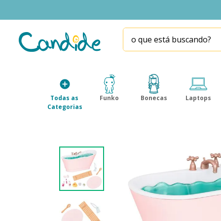
o que está buscando?
TERMOS MAIS BUSCADOS
1
º
fill the fridge
2
º
homem aranha
Todas as 
Funko
Bonecas
Laptops
3
º
mini brands
Categorias
4
º
funko
5
º
five nights at freddy s
6
º
x-shot red
7
º
our generation
8
º
funko pop
9
º
guerreiras kpop