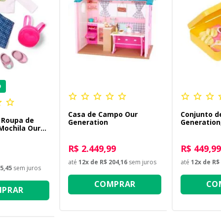
O
Casa de Campo Our
Conjunto d
 Roupa de
Generation
Generation
Mochila Our
Start a Jou
R$ 2.449,99
R$ 449,99
até
12
x de
R$ 204,16
sem juros
até
12
x de
R$ 
5,45
sem juros
COMPRAR
CO
PRAR