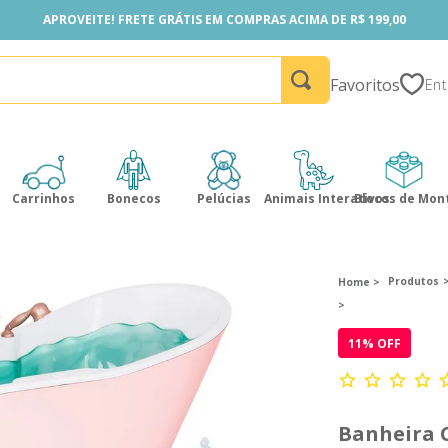
APROVEITE! FRETE GRÁTIS EM COMPRAS ACIMA DE R$ 199,00
APROVEITE! FRETE GRÁTIS EM COMPRAS ACIMA DE R$ 199,00
Favoritos
Carrinhos
Bonecos
Pelúcias
Animais Interativos
Blocos de Mon
Produtos
11
% OFF
Banheira 