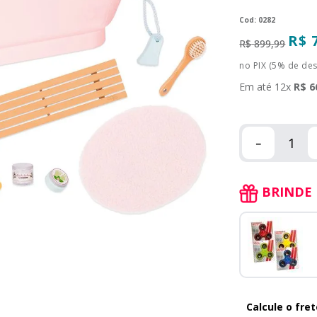
:
0282
R$
R$
899
,
99
no PIX (5% de de
Em até
12
x
R$
6
－
BRINDE