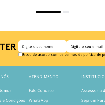
TER
Estou de acordo com os termos de
política de 
 NÓS
ATENDIMENTO
INSTITUCI
Somos
Fale Conosco
Assessoria 
 e Condições
WhatsApp
Seja um Par