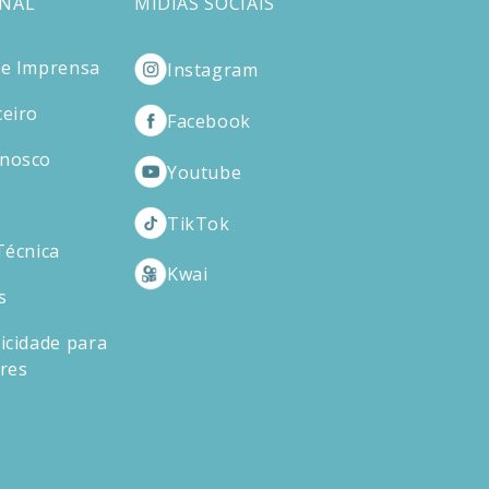
ONAL
MÍDIAS SOCIAIS
de Imprensa
Instagram
ceiro
Facebook
onosco
Youtube
TikTok
Técnica
Kwai
s
icidade para
ores