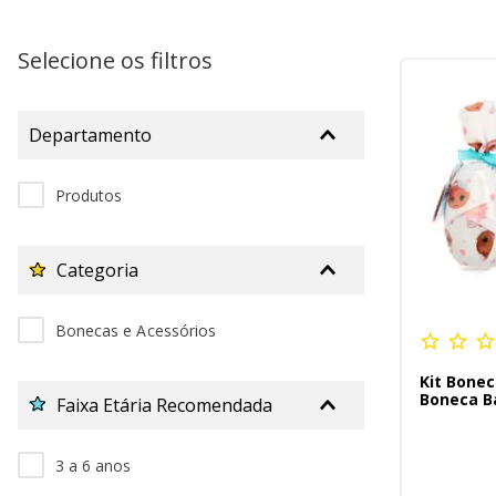
10
º
bluey
Selecione os filtros
Departamento
Produtos
Categoria
Bonecas e Acessórios
Kit Bonec
Boneca B
Faixa Etária Recomendada
3 a 6 anos