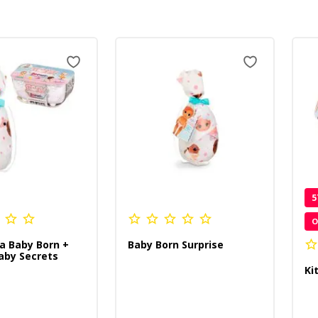
5
O
a Baby Born +
Baby Born Surprise
aby Secrets
Ki