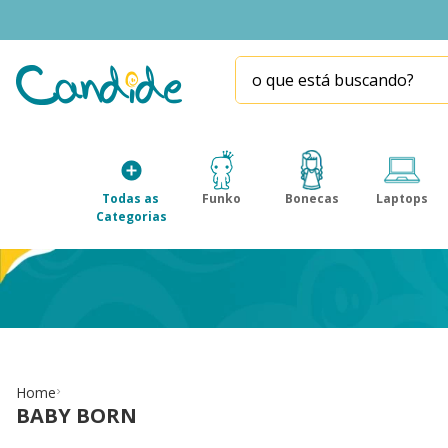
o que está buscando?
TERMOS MAIS BUSCADOS
1
º
fill the fridge
2
º
homem aranha
Todas as 
Funko
Bonecas
Laptops
3
º
mini brands
Categorias
4
º
funko
5
º
five nights at freddy s
6
º
our generation
7
º
x-shot red
8
º
funko pop
Home
BABY BORN
9
º
guerreiras kpop