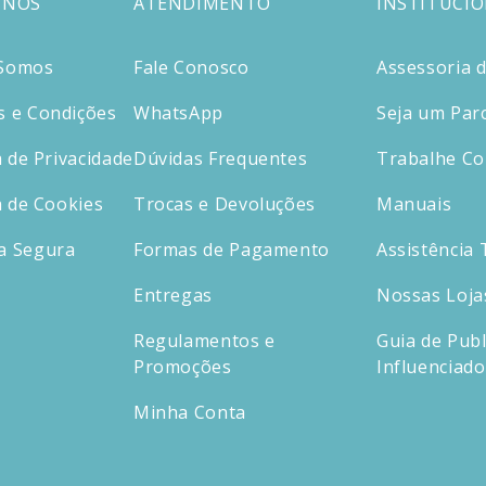
 NÓS
ATENDIMENTO
INSTITUCI
Somos
Fale Conosco
Assessoria 
 e Condições
WhatsApp
Seja um Par
a de Privacidade
Dúvidas Frequentes
Trabalhe C
a de Cookies
Trocas e Devoluções
Manuais
a Segura
Formas de Pagamento
Assistência 
Entregas
Nossas Loja
Regulamentos e
Guia de Publ
Promoções
Influenciad
Minha Conta