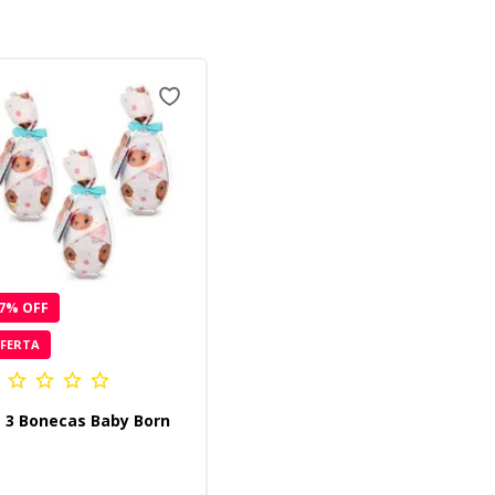
7
% OFF
FERTA
t 3 Bonecas Baby Born