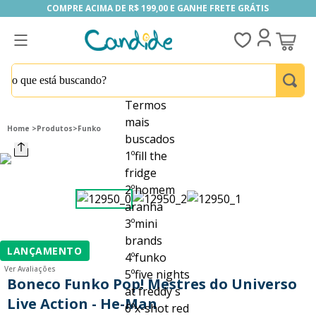
COMPRE ACIMA DE R$ 199,00 E GANHE FRETE GRÁTIS
COMPRE ACIMA DE R$ 199,00 E GANHE FRETE GRÁTIS
o que está buscando?
Termos
mais
Produtos
Funko
buscados
1
º
fill the
fridge
2
º
homem
aranha
3
º
mini
brands
LANÇAMENTO
4
º
funko
Ver Avaliações
5
º
five nights
Boneco Funko Pop! Mestres do Universo
at freddy s
Live Action - He-Man
6
º
x-shot red