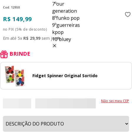
7
º
our
:
12950
generation
8
º
funko pop
R$
149
,
99
9
º
guerreiras
no PIX (5% de desconto)
kpop
Em até
5
x
R$
29
,
99
sem juros
10
º
bluey
BRINDE
Fidget Spinner Original Sortido
Não sei meu CEP