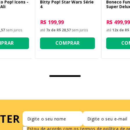
o Pop! Icons -
Bitty Pop! Star Wars Série
Boneco Fun
Ali
4
Super Delux
Luke Skywa
R$ 199,99
R$ 499,99
,57
sem juros
até
7
x de
R$ 28,57
sem juros
até
12
x de
R$ 
PRAR
COMPRAR
CO
TER
Estou de acordo com os termos de
política de 