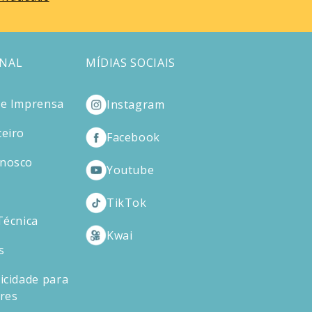
ONAL
MÍDIAS SOCIAIS
de Imprensa
Instagram
ceiro
Facebook
onosco
Youtube
TikTok
Técnica
Kwai
s
icidade para
ores