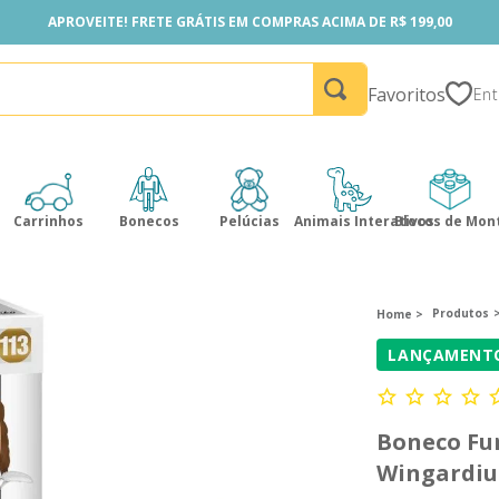
APROVEITE! FRETE GRÁTIS EM COMPRAS ACIMA DE R$ 199,00
APROVEITE! FRETE GRÁTIS EM COMPRAS ACIMA DE R$ 199,00
Favoritos
Carrinhos
Bonecos
Pelúcias
Animais Interativos
Blocos de Mon
Produtos
LANÇAMENT
Boneco Fu
Wingardiu