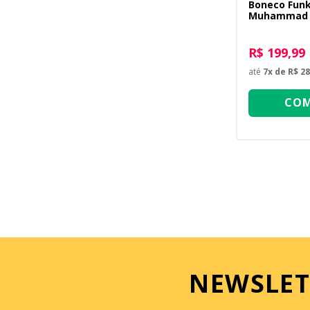
Boneco Funk
Muhammad 
R$ 199,99
até
7
x de
R$ 28
COM
NEWSLET