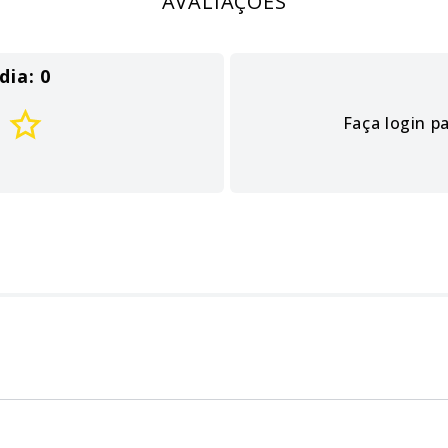
AVALIAÇÕES
dia: 0
Faça login p