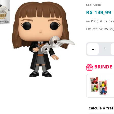
:
13018
R$
149
,
99
no PIX (5% de de
Em até
5
x
R$
29
－
BRINDE