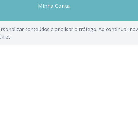
Minha Conta
personalizar conteúdos e analisar o tráfego. Ao continuar n
okies
.
NDIDE INDUSTRIA E COMERCIO LIMITADA - CNPJ: 62.434.436/0019