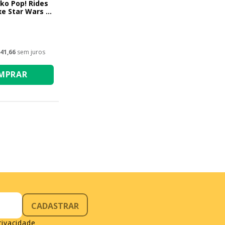
ko Pop! Rides
e Star Wars -
lker no T-47
41,66
sem juros
MPRAR
CADASTRAR
privacidade