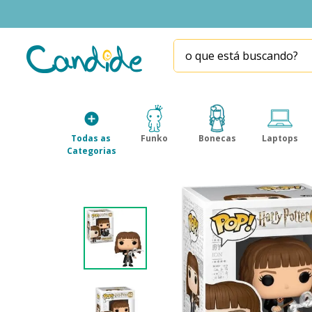
o que está buscando?
TERMOS MAIS BUSCADOS
1
º
fill the fridge
2
º
homem aranha
Todas as 
Funko
Bonecas
Laptops
3
º
mini brands
Categorias
4
º
funko
5
º
five nights at freddy s
6
º
our generation
7
º
x-shot red
8
º
funko pop
9
º
guerreiras kpop