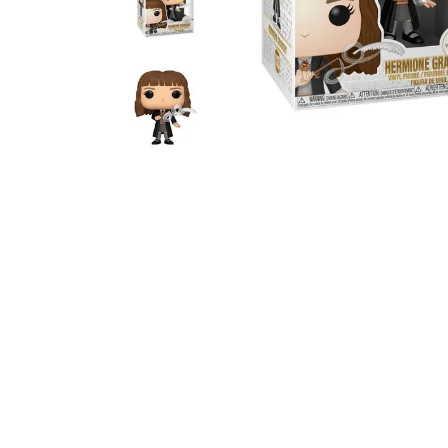
10
º
bluey