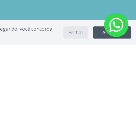
avegando, você concorda
Fechar
ACEITAR
-75