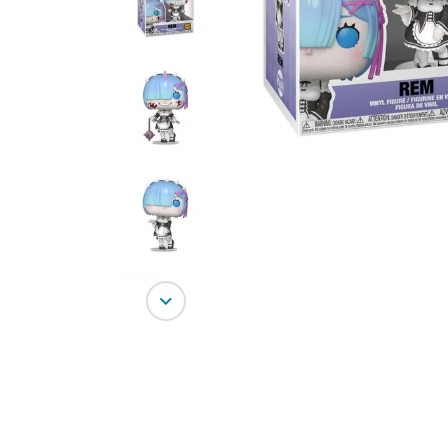
10
º
bluey