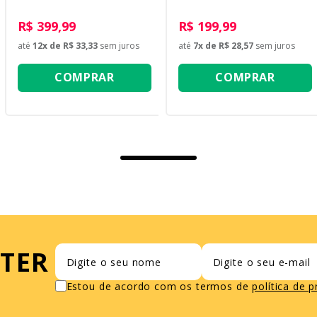
R$ 399,99
R$ 199,99
até
12
x de
R$ 33,33
sem juros
até
7
x de
R$ 28,57
sem juros
COMPRAR
COMPRAR
TER
Estou de acordo com os termos de
política de 