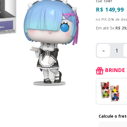
:
12487
R$
149
,
99
no PIX (5% de de
Em até
5
x
R$
29
－
BRINDE