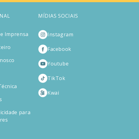
ONAL
MÍDIAS SOCIAIS
de Imprensa
Instagram
ceiro
Facebook
onosco
Youtube
TikTok
Técnica
Kwai
s
icidade para
ores