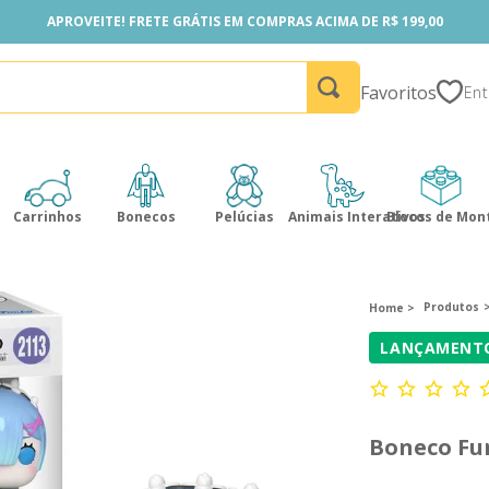
APROVEITE! FRETE GRÁTIS EM COMPRAS ACIMA DE R$ 199,00
APROVEITE! FRETE GRÁTIS EM COMPRAS ACIMA DE R$ 199,00
Favoritos
Carrinhos
Bonecos
Pelúcias
Animais Interativos
Blocos de Mon
Produtos
LANÇAMENT
Boneco Fu