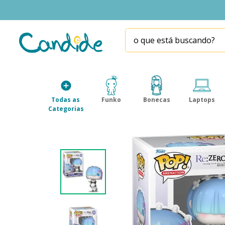
o que está buscando?
TERMOS MAIS BUSCADOS
1
º
fill the fridge
2
º
homem aranha
Todas as 
Funko
Bonecas
Laptops
3
º
mini brands
Categorias
4
º
funko
5
º
five nights at freddy s
6
º
x-shot red
7
º
our generation
8
º
funko pop
9
º
guerreiras kpop