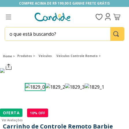
COMPRE ACIMA DE R$ 199,00 E GANHE FRETE GRÁTIS
COMPRE ACIMA DE R$ 199,00 E GANHE FRETE GRÁTIS
o que está buscando?
TERMOS MAIS BUSCADOS
1
º
fill the fridge
Produtos
Veículos
Veículos Controle Remoto
2
º
homem aranha
3
º
mini brands
4
º
funko
5
º
five nights at freddy s
6
º
our generation
OFERTA
10
% OFF
7
º
x-shot red
Ver Avaliações
8
º
funko pop
Carrinho de Controle Remoto Barbie