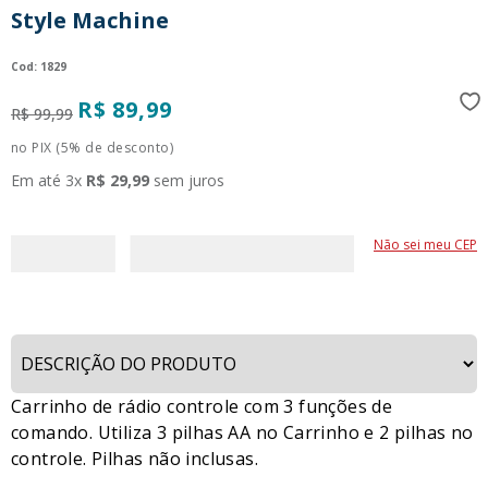
Style Machine
9
º
guerreiras kpop
10
º
bluey
:
1829
R$
89
,
99
R$
99
,
99
no PIX (5% de desconto)
Em até
3
x
R$
29
,
99
sem juros
Não sei meu CEP
Carrinho de rádio controle com 3 funções de
comando. Utiliza 3 pilhas AA no Carrinho e 2 pilhas no
controle. Pilhas não inclusas.