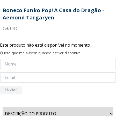
9
º
guerreiras kpop
Boneco Funko Pop! A Casa do Dragão -
10
º
bluey
Aemond Targaryen
:
11432
Este produto não está disponível no momento
Quero que me avisem quando estiver disponível
ENVIAR