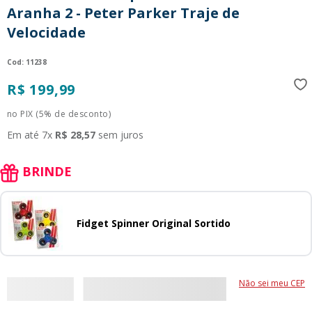
Aranha 2 - Peter Parker Traje de
9
º
guerreiras kpop
Velocidade
10
º
bluey
:
11238
R$
199
,
99
no PIX (5% de desconto)
Em até
7
x
R$
28
,
57
sem juros
BRINDE
Fidget Spinner Original Sortido
Não sei meu CEP