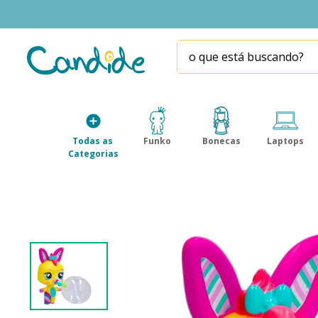
o que está buscando?
TERMOS MAIS BUSCADOS
1
º
fill the fridge
2
º
homem aranha
Todas as 
Funko
Bonecas
Laptops
3
º
mini brands
Categorias
4
º
funko
5
º
five nights at freddy s
6
º
x-shot red
7
º
our generation
8
º
funko pop
9
º
guerreiras kpop