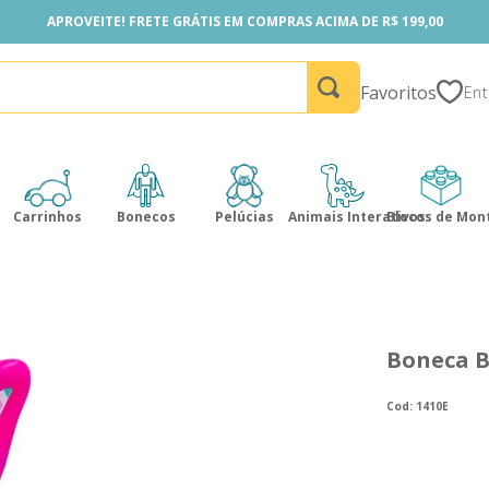
APROVEITE! FRETE GRÁTIS EM COMPRAS ACIMA DE R$ 199,00
APROVEITE! FRETE GRÁTIS EM COMPRAS ACIMA DE R$ 199,00
Favoritos
Carrinhos
Bonecos
Pelúcias
Animais Interativos
Blocos de Mon
Boneca B
:
1410E