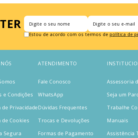
TER
Estou de acordo com os termos de
política de 
 NÓS
ATENDIMENTO
INSTITUCI
Somos
Fale Conosco
Assessoria 
 e Condições
WhatsApp
Seja um Par
a de Privacidade
Dúvidas Frequentes
Trabalhe C
a de Cookies
Trocas e Devoluções
Manuais
a Segura
Formas de Pagamento
Assistência 