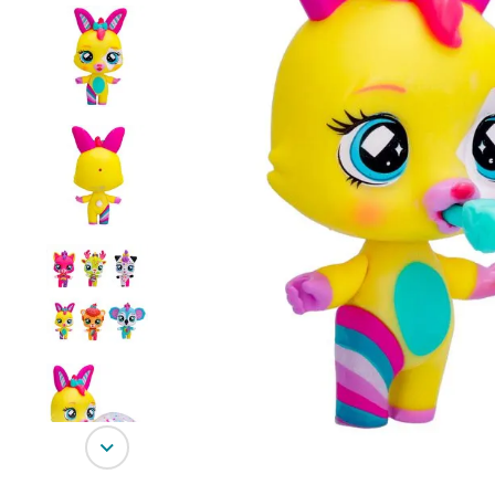
10
º
bluey