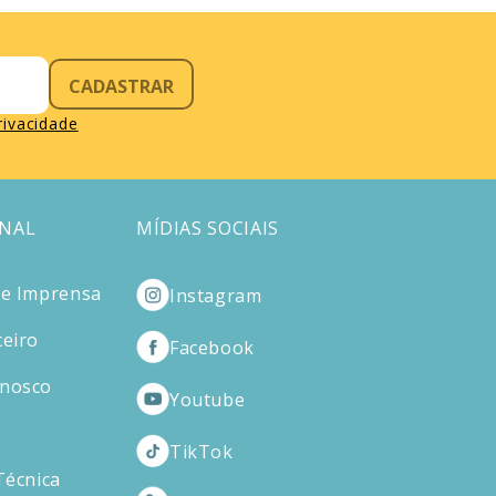
CADASTRAR
privacidade
ONAL
MÍDIAS SOCIAIS
de Imprensa
Instagram
ceiro
Facebook
onosco
Youtube
TikTok
Técnica